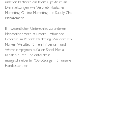
unseren Partnern ein breites Spektrum an
Dienstleistungen wie Vertrieb, klassisches
Marketing, Online-Marketing und Supply Chain
Management.
Ein wesentlicher Unterschied zu anderen
Marktteilnehmern ist unsere umfassende
Expertise im Bereich Marketing. Wir erstellen
Marken-Websites, führen Influencer- und
Werbekampagnen auf allen Social-Media-
Kanälen durch und entwickeln
massgeschneiderte POS-Lösungen für unsere
Handelspartner.
Unser hochmotiviertes Team bestehend aus
Experten aus verschiedenen Bereichen hat eine
Leidenschaft für Beautyprodukte und arbeitet
hart daran, die Erwartungen unserer Partner
zu übertreffen.
Diese Kombination aus
Leidenschaft und Know-How ermöglicht es uns,
das Potenzial jeder Marke auf dem Markt voll
auszuschöpfen.